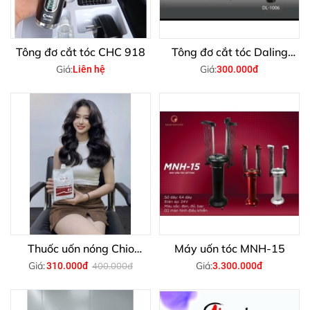
Tông đơ cắt tóc CHC 918
Tông đơ cắt tóc Daling
1006 - Sản phẩm hoàn
Giá:
Giá:
Liên hệ
300.000đ
hảo cho người đàn ông hiện
đại
Thuốc uốn nóng Chio
Máy uốn tóc MNH-15
1000ml - 1 bộ 2 sản phẩm
Giá:
Giá:
310.000đ
400.000đ
3.300.000đ