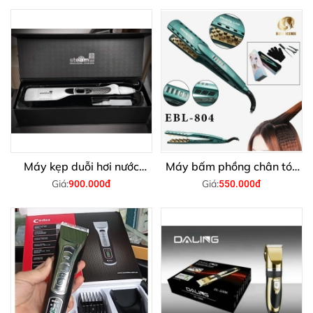
Máy kẹp duỗi hơi nước
Máy bấm phồng chân tóc
Steam Plus
Beauty Line EBL - 804
Giá:
Giá:
900.000đ
550.000đ