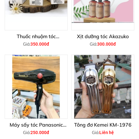
Thuốc nhuộm tóc
Xịt dưỡng tóc Akazuko
Magicolor
Giá:
Giá:
350.000đ
300.000đ
Máy sấy tóc Panasonic
Tông đơ Kemei KM-1976
168
Giá:
Giá:
250.000đ
Liên hệ